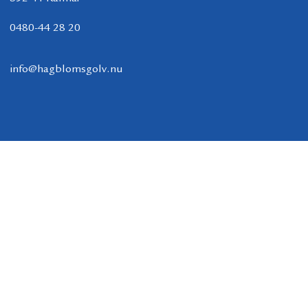
0480-44 28 20
info@hagblomsgolv.nu