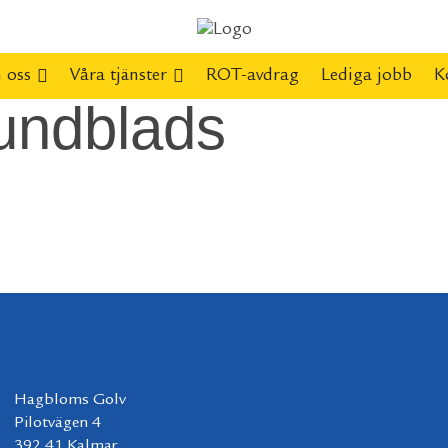
 oss
Våra tjänster
ROT-avdrag
Lediga jobb
K
Lundblads
Hagbloms Golv
Pilotvägen 4
392 41 Kalmar