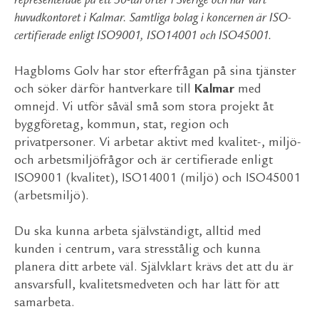
representerade på ett 30-tal orter i Sverige och har vårt
huvudkontoret i Kalmar. Samtliga bolag i koncernen är ISO-
certifierade enligt ISO9001, ISO14001 och ISO45001.
Hagbloms Golv har stor efterfrågan på sina tjänster
och söker därför hantverkare till
Kalmar
med
omnejd. Vi utför såväl små som stora projekt åt
byggföretag, kommun, stat, region och
privatpersoner. Vi arbetar aktivt med kvalitet-, miljö-
och arbetsmiljöfrågor och är certifierade enligt
ISO9001 (kvalitet), ISO14001 (miljö) och ISO45001
(arbetsmiljö).
Du ska kunna arbeta självständigt, alltid med
kunden i centrum, vara stresstålig och kunna
planera ditt arbete väl. Självklart krävs det att du är
ansvarsfull, kvalitetsmedveten och har lätt för att
samarbeta.