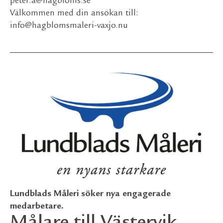
peter.a@hagbloms.se
Välkommen med din ansökan till:
info@hagblomsmaleri-vaxjo.nu
Lundblads Måleri söker nya engagerade
medarbetare.
Målare till Västervik